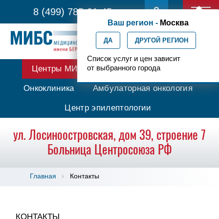
8 (499) 785-91-45
Ваш регион -
Москва
ДА
ДРУГОЙ РЕГИОН
Список услуг и цен зависит
от выбранного города
Центры МИБС
Протонная терапия
Онкоклиника
Амбулаторная онкология
Центр эпилептологии
ул. Лосиноостровская, дом 39, строение 7
Больница Центросоюза РФ
Главная
Контакты
КОНТАКТЫ