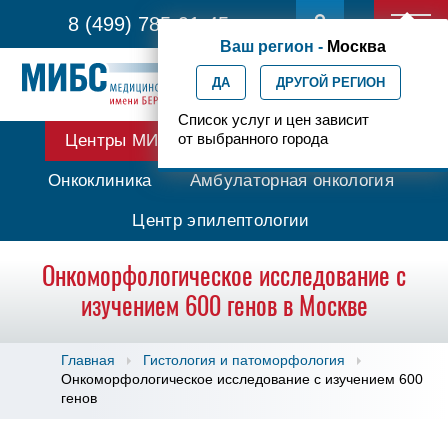
8 (499) 785-91-45
Ваш регион -
Москва
ДА
ДРУГОЙ РЕГИОН
Список услуг и цен зависит
от выбранного города
Центры МИБС
Протонная терапия
Онкоклиника
Амбулаторная онкология
Центр эпилептологии
Онкоморфологическое исследование с
изучением 600 генов в Москве
Главная
Гистология и патоморфология
Онкоморфологическое исследование с изучением 600
генов