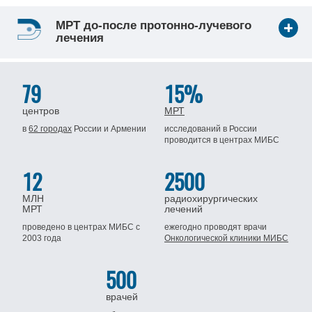
МРТ до-после протонно-лучевого
лечения
79
15%
центров
МРТ
в
62 городах
России
и Армении
исследований в России
проводится
в центрах МИБС
12
2500
МЛН
радиохирургических
МРТ
лечений
проведено в центрах МИБС
с
ежегодно проводят врачи
2003 года
Онкологической клиники МИБС
500
врачей