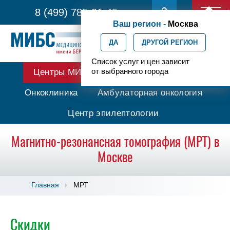
8 (499) 785-91-45
Ваш регион -
Москва
ДА
ДРУГОЙ РЕГИОН
Список услуг и цен зависит
от выбранного города
Центры МИБС
Протонная терапия
Онкоклиника
Амбулаторная онкология
Центр эпилептологии
Магнитно-резонансная томография (МРТ) в
Москве
Главная
МРТ
Скидки