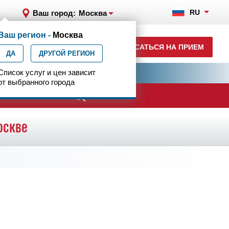
RU
Ваш город:
Москва
Ваш регион -
Москва
8 (499) 785-91-45
ЗАПИСАТЬСЯ НА ПРИЕМ
ДА
ежедневно с 07:00 до 23:00
ДРУГОЙ РЕГИОН
ия
Список услуг и цен зависит
Центр эпилептологии
от выбранного города
ачи
оскве