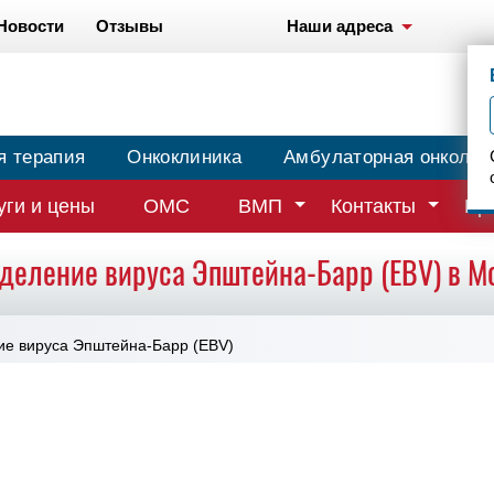
Новости
Отзывы
Наши адреса
я терапия
Онкоклиника
Амбулаторная онколог
уги и цены
ОМС
ВМП
Контакты
Вр
деление вируса Эпштейна-Барр (EBV) в М
е вируса Эпштейна-Барр (EBV)