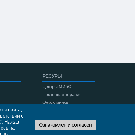
РЕСУРЫ
Центры МИБС
Протонная терапия
Онкоклиника
ты сайта,
Амбулаторная онкология
ветствии с
С.
Нажав
тесь на
сны,