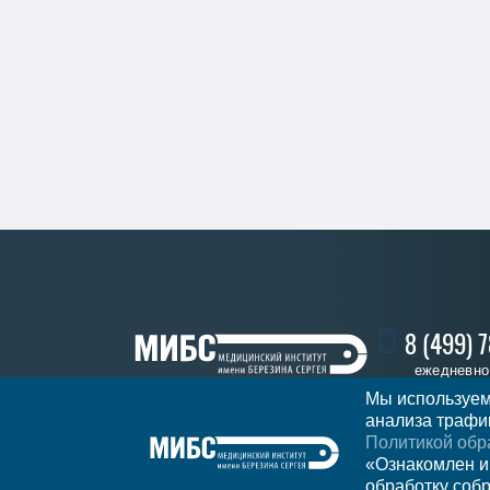
8 (499) 
ежедневно 
Мы используем
анализа трафик
Политикой обр
Записать
Регион
Москва
«Ознакомлен и
обработку соб