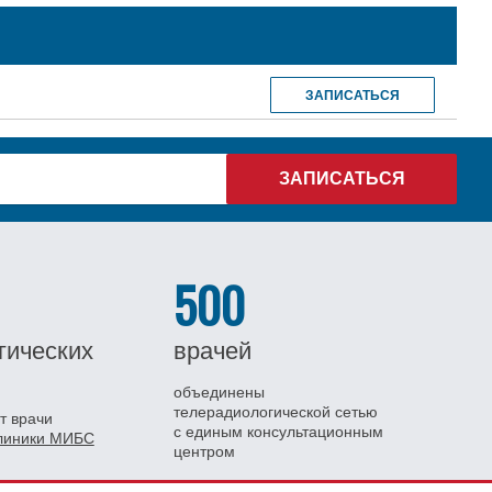
ЗАПИСАТЬСЯ
500
гических
врачей
объединены
телерадиологической сетью
т врачи
с единым консультационным
клиники МИБС
центром