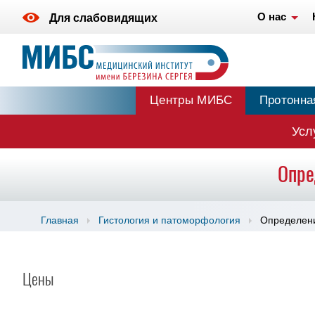
О нас
Для слабовидящих
Центры МИБС
Протонна
Усл
Опре
Главная
Гистология и патоморфология
Определени
Цены