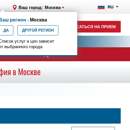
RU
Ваш город:
Москва
Ваш регион -
Москва
8 (499) 785-91-45
ЗАПИСАТЬСЯ НА ПРИЕМ
ДА
ежедневно с 07:00 до 23:00
ДРУГОЙ РЕГИОН
ия
Список услуг и цен зависит
Центр эпилептологии
от выбранного города
ачи
фия в Москве