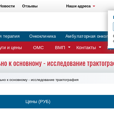
Новости
Отзывы
Наши адреса
я терапия
Онкоклиника
Амбулаторная онколог
уги и цены
ОМС
ВМП
Контакты
Вр
но к основному - исследование трактогра
ьно к основному - исследование трактография
Цены (РУБ)