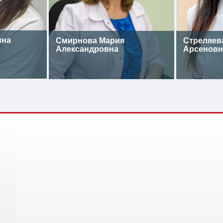
ина
Смирнова Мария
Стреляев
Александровна
Арсеновн