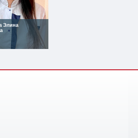
а Элина
а