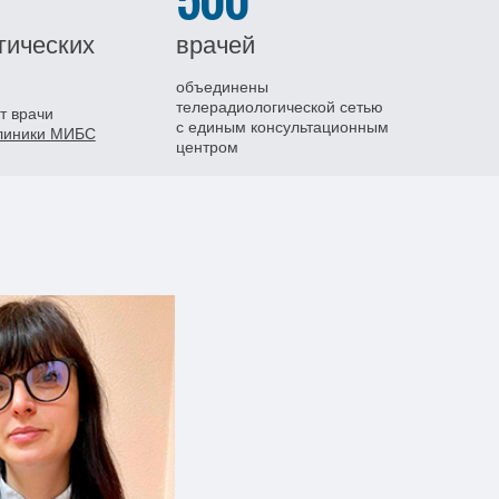
500
гических
врачей
объединены
телерадиологической сетью
т врачи
с единым консультационным
клиники МИБС
центром