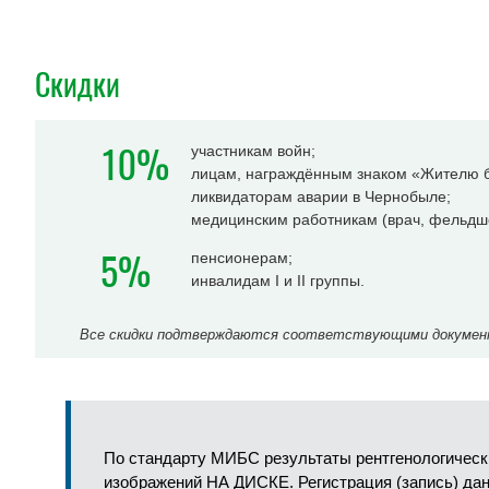
Скидки
10%
участникам войн;
лицам, награждённым знаком «Жителю б
ликвидаторам аварии в Чернобыле;
медицинским работникам (врач, фельдше
5%
пенсионерам;
инвалидам I и II группы.
Все скидки подтверждаются соответствующими документа
По стандарту МИБС результаты рентгенологическ
изображений
НА ДИСКЕ
. Регистрация (запись) д