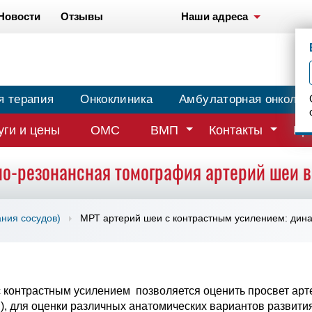
Новости
Отзывы
Наши адреса
я терапия
Онкоклиника
Амбулаторная онколог
уги и цены
ОМС
ВМП
Контакты
Вр
о-резонансная томография артерий шеи 
ния сосудов)
МРТ артерий шеи с контрастным усилением: дина
 контрастным усилением позволяется оценить просвет арт
й), для оценки различных анатомических вариантов развит