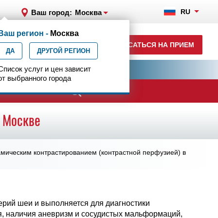
RU
Ваш город:
Москва
Ваш регион -
Москва
8 (499) 785-91-45
ЗАПИСАТЬСЯ НА ПРИЕМ
ДА
ежедневно с 07:00 до 23:00
ДРУГОЙ РЕГИОН
ия
Список услуг и цен зависит
Центр эпилептологии
от выбранного города
ачи
в Москве
мическим контрастированием (контрастной перфузией) в
ерий шеи и выполняется для диагностики
ия, наличия аневризм и сосудистых мальформаций,