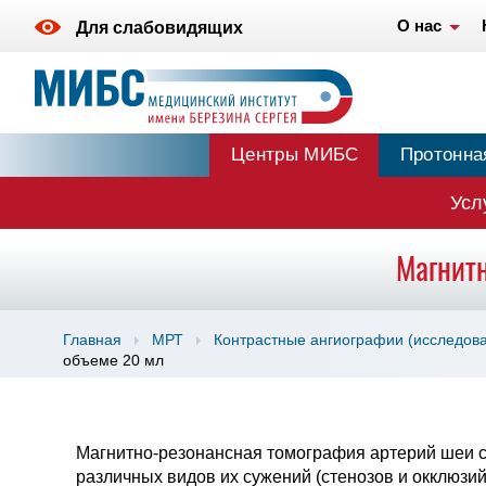
О нас
Для слабовидящих
Центры МИБС
Протонна
Усл
Магнитн
Главная
МРТ
Контрастные ангиографии (исследова
объеме 20 мл
Магнитно-резонансная томография артерий шеи с
различных видов их сужений (стенозов и окклюзи