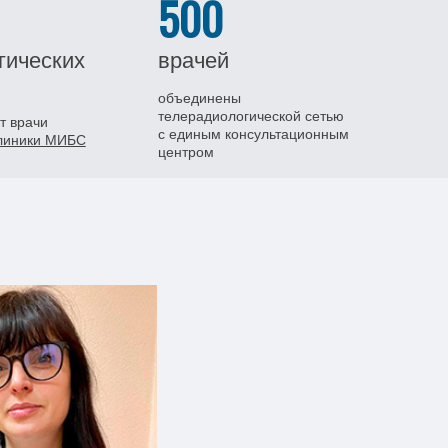
500
гических
врачей
объединены
телерадиологической сетью
т врачи
с единым консультационным
клиники МИБС
центром