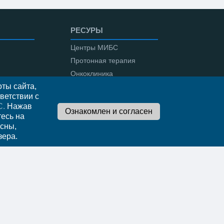
РЕСУРЫ
Центры МИБС
Протонная терапия
Онкоклиника
ты сайта,
Амбулаторная онкология
ветствии с
С.
Нажав
тесь на
сны,
во
зера.