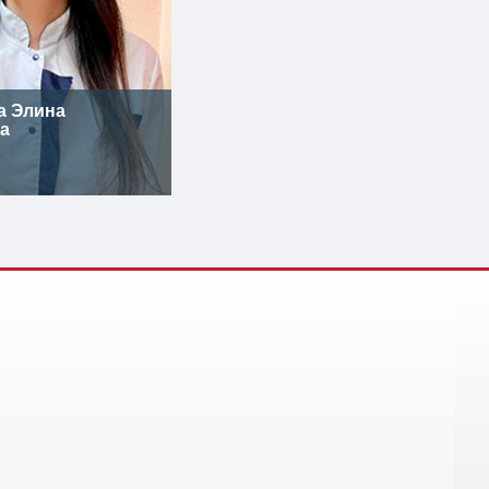
а Элина
а