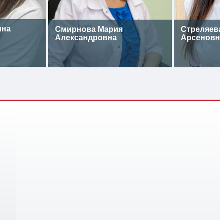
ина
Смирнова Мария
Стреляев
Александровна
Арсеновн