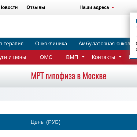
Новости
Отзывы
Наши адреса
я терапия
Онкоклиника
Амбулаторная онколог
уги и цены
ОМС
ВМП
Контакты
Вр
МРТ гипофиза в Москве
Цены (РУБ)