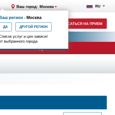
RU
Ваш город:
Москва
Ваш регион -
Москва
8 (499) 785-91-45
ЗАПИСАТЬСЯ НА ПРИЕМ
ДА
ежедневно с 07:00 до 23:00
ДРУГОЙ РЕГИОН
ия
Список услуг и цен зависит
Центр эпилептологии
от выбранного города
ачи