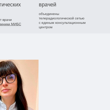
гических
врачей
объединены
телерадиологической сетью
т врачи
с единым консультационным
клиники МИБС
центром