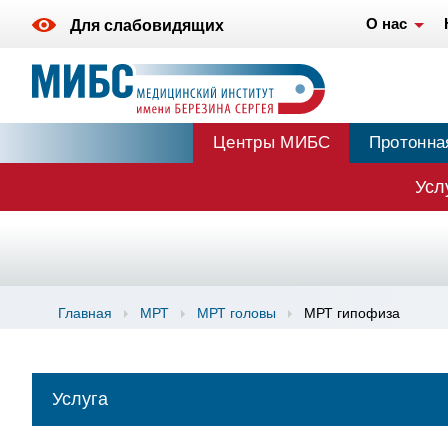
О нас
Для слабовидящих
Центры МИБС
Протонна
Усл
Главная
МРТ
МРТ головы
МРТ гипофиза
Услуга