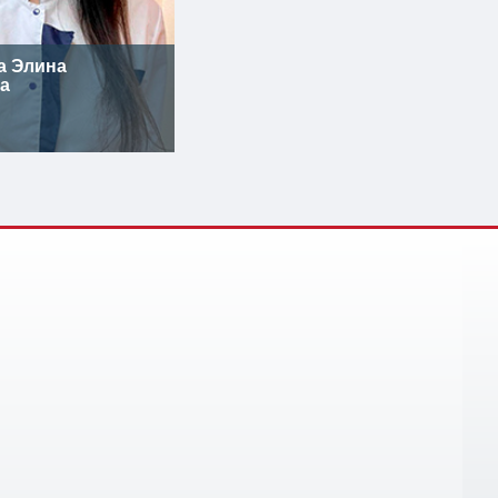
а Элина
а