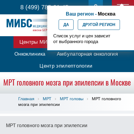
8 (499) 785-91-45
Ваш регион -
Москва
ДА
ДРУГОЙ РЕГИОН
Список услуг и цен зависит
от выбранного города
Центры МИБС
Протонная терапия
Онкоклиника
Амбулаторная онкология
Центр эпилептологии
МРТ головного мозга при эпилепсии в Москве
Главная
МРТ
МРТ головы
МРТ головного
мозга при эпилепсии
МРТ головного мозга при эпилепсии