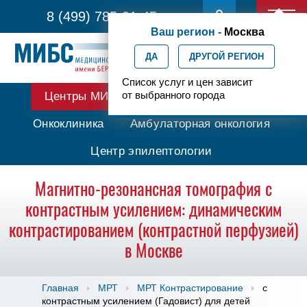
8 (499) 785-91-45
Ваш регион -
Москва
ДА
ДРУГОЙ РЕГИОН
Список услуг и цен зависит
от выбранного города
Центры МИБС
Протонная терапия
Онкоклиника
Амбулаторная онкология
Центр эпилептологии
Магнитно-резонансная томография с
контрастным усилением: динамическим
контрастированием (контрастной перфузией)
в Москве
Главная
МРТ
МРТ Контрастирование
с
контрастным усилением (Гадовист) для детей