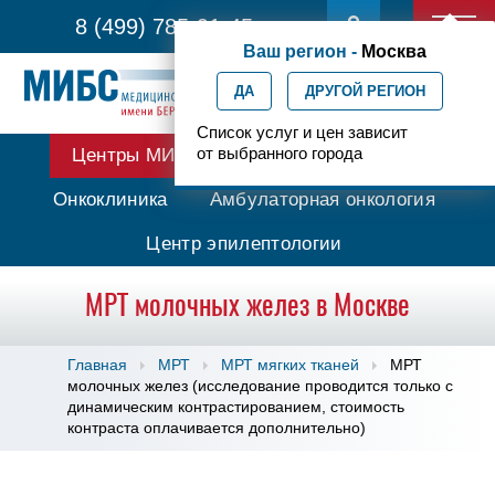
8 (499) 785-91-45
Ваш регион -
Москва
ДА
ДРУГОЙ РЕГИОН
Список услуг и цен зависит
от выбранного города
Центры МИБС
Протонная терапия
Онкоклиника
Амбулаторная онкология
Центр эпилептологии
МРТ молочных желез в Москве
Главная
МРТ
МРТ мягких тканей
МРТ
молочных желез (исследование проводится только с
динамическим контрастированием, стоимость
контраста оплачивается дополнительно)