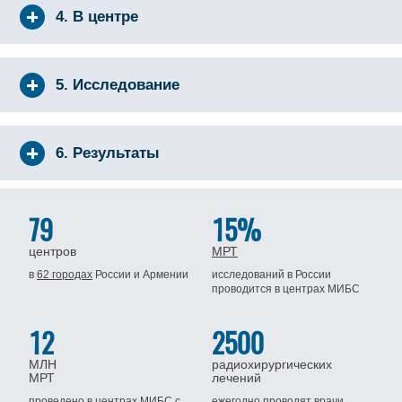
4. В центре
5. Исследование
6. Результаты
79
15%
центров
МРТ
в
62 городах
России
и Армении
исследований в России
проводится
в центрах МИБС
12
2500
МЛН
радиохирургических
МРТ
лечений
проведено в центрах МИБС
с
ежегодно проводят врачи