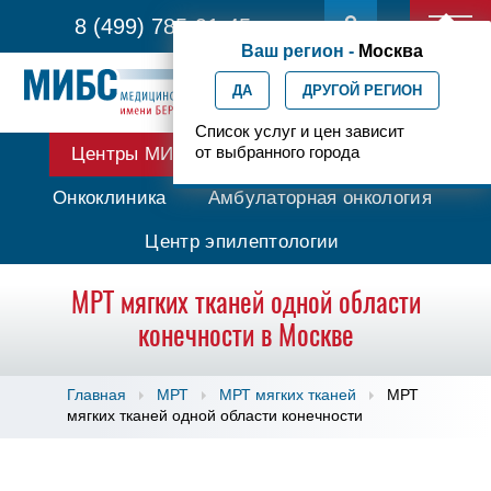
8 (499) 785-91-45
Ваш регион -
Москва
ДА
ДРУГОЙ РЕГИОН
Список услуг и цен зависит
от выбранного города
Центры МИБС
Протонная терапия
Онкоклиника
Амбулаторная онкология
Центр эпилептологии
МРТ мягких тканей одной области
конечности в Москве
Главная
МРТ
МРТ мягких тканей
МРТ
мягких тканей одной области конечности