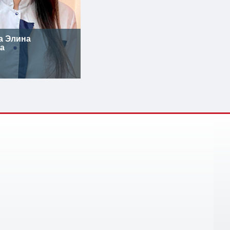
а Элина
а