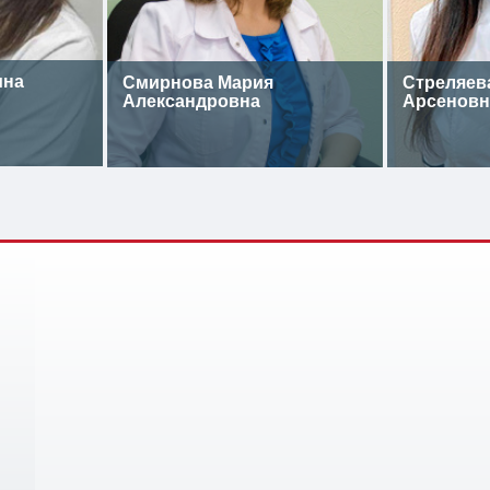
ина
Смирнова Мария
Стреляев
Александровна
Арсеновн