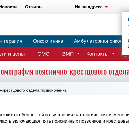
Новости
Отзывы
Наши адреса
я терапия
Онкоклиника
Амбулаторная онколог
уги и цены
ОМС
ВМП
Контакты
Вр
томография пояснично-крестцового отдела
-крестцового отдела позвоночника
ских особенностей и выявления патологических изменений
ласть включающая пять поясничных позвонков и крестцовы