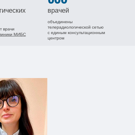
гических
врачей
объединены
телерадиологической сетью
т врачи
с единым консультационным
клиники МИБС
центром