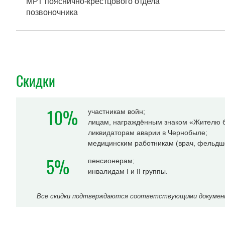
МРТ пояснично-крестцового отдела
позвоночника
Скидки
10%
участникам войн;
лицам, награждённым знаком «Жителю б
ликвидаторам аварии в Чернобыле;
медицинским работникам (врач, фельдше
5%
пенсионерам;
инвалидам I и II группы.
Все скидки подтверждаются соответствующими документа