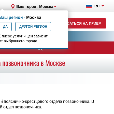
RU
Ваш город:
Москва
Ваш регион -
Москва
8 (499) 785-91-45
ЗАПИСАТЬСЯ НА ПРИЕМ
ДА
ежедневно с 07:00 до 23:00
ДРУГОЙ РЕГИОН
ия
Список услуг и цен зависит
Центр эпилептологии
от выбранного города
ачи
 позвоночника в Москве
 пояснично-крестцового отдела позвоночника. В
й отдел позвоночника.