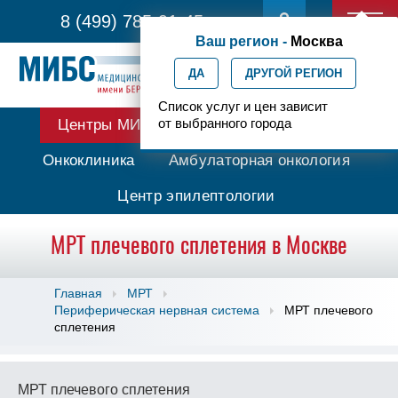
8 (499) 785-91-45
Ваш регион -
Москва
ДА
ДРУГОЙ РЕГИОН
Список услуг и цен зависит
от выбранного города
Центры МИБС
Протонная терапия
Онкоклиника
Амбулаторная онкология
Центр эпилептологии
МРТ плечевого сплетения в Москве
Главная
МРТ
Периферическая нервная система
МРТ плечевого
сплетения
МРТ плечевого сплетения